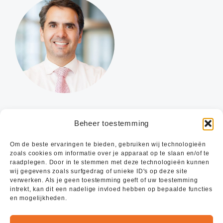
Vragen over verzekeringen?
Beheer toestemming
Onze adviseurs helpen je graag verder.
Om de beste ervaringen te bieden, gebruiken wij technologieën
zoals cookies om informatie over je apparaat op te slaan en/of te
raadplegen. Door in te stemmen met deze technologieën kunnen
wij gegevens zoals surfgedrag of unieke ID's op deze site
STEL DIRECT JE VRAAG
verwerken. Als je geen toestemming geeft of uw toestemming
intrekt, kan dit een nadelige invloed hebben op bepaalde functies
en mogelijkheden.
023 – 520 15 14