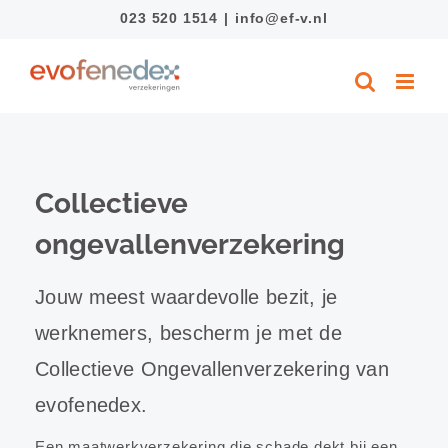
Ga
023 520 1514
|
info@ef-v.nl
naar
inhoud
Collectieve
ongevallenverzekering
Jouw meest waardevolle bezit, je
werknemers, bescherm je met de
Collectieve Ongevallenverzekering van
evofenedex.
Een maatwerkverzekering die schade dekt bij een