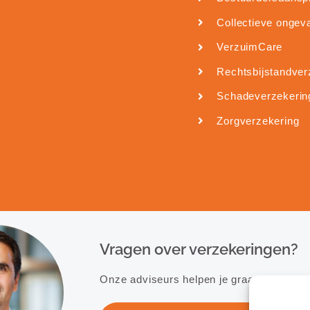
Collectieve ongev
VerzuimCare
Rechtsbijstandver
Schadeverzekerin
Zorgverzekering
Vragen over verzekeringen?
Onze adviseurs helpen je graag verder.