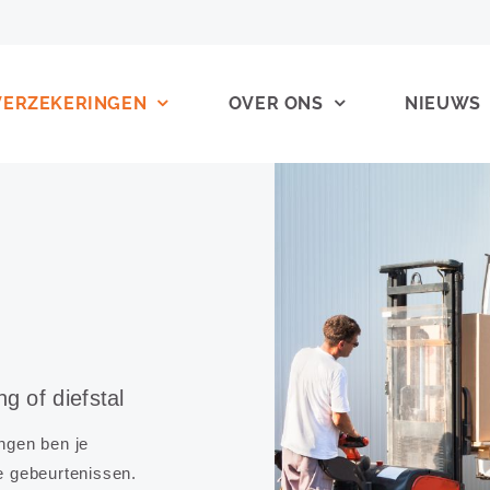
VERZEKERINGEN
OVER ONS
NIEUWS
g of diefstal
ngen ben je
e gebeurtenissen.