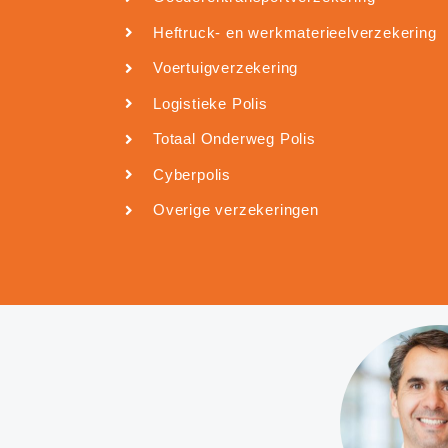
Heftruck- en werkmaterieelverzekering
Voertuigverzekering
Logistieke Polis
Totaal Onderweg Polis
Cyberpolis
Overige verzekeringen