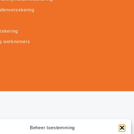
allenverzekering
zekering
g werknemers
Beheer toestemming