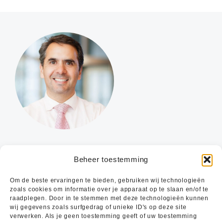
Vragen over verzekeringen?
Beheer toestemming
Onze adviseurs helpen je graag verder.
Om de beste ervaringen te bieden, gebruiken wij technologieën
zoals cookies om informatie over je apparaat op te slaan en/of te
raadplegen. Door in te stemmen met deze technologieën kunnen
wij gegevens zoals surfgedrag of unieke ID's op deze site
STEL DIRECT JE VRAAG
verwerken. Als je geen toestemming geeft of uw toestemming